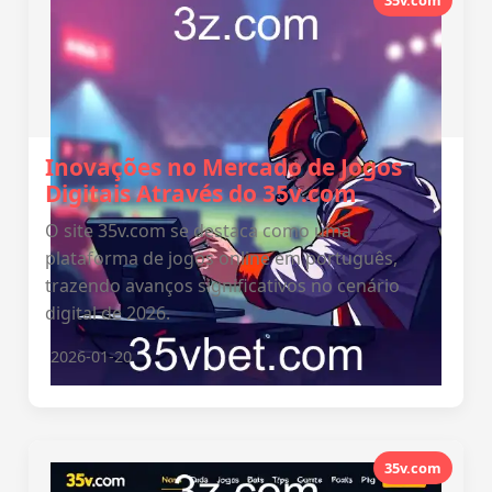
35v.com
Inovações no Mercado de Jogos
Digitais Através do 35v.com
O site 35v.com se destaca como uma
plataforma de jogos online em português,
trazendo avanços significativos no cenário
digital de 2026.
2026-01-20
35v.com