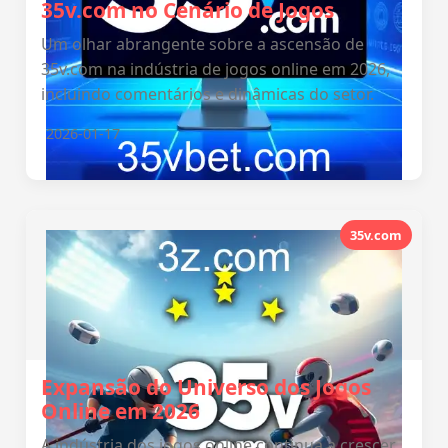
35v.com no Cenário de Jogos
Um olhar abrangente sobre a ascensão de
35v.com na indústria de jogos online em 2026,
incluindo comentários e dinâmicas do setor.
2026-01-17
35v.com
Expansão do Universo dos Jogos
Online em 2026
A indústria dos jogos online continua a crescer