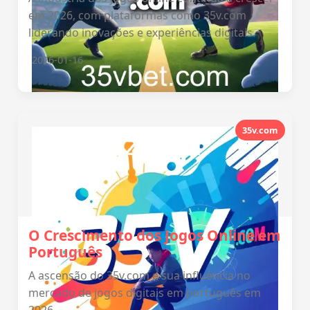
em 2026, com plataformas como 35v.com
liderando inovações e experiências digitais.
2026-01-16
35v.com
O Crescimento dos Jogos Online em
Português
A ascensão do 35v.com e sua influência no
mercado de jogos digitais em português em