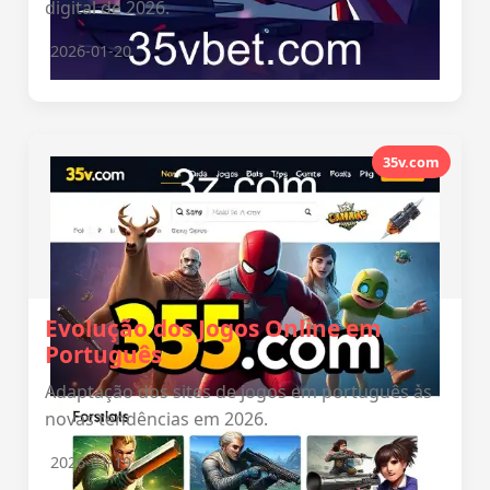
digital de 2026.
2026-01-20
35v.com
Evolução dos Jogos Online em
Português
Adaptação dos sites de jogos em português às
novas tendências em 2026.
2026-01-19