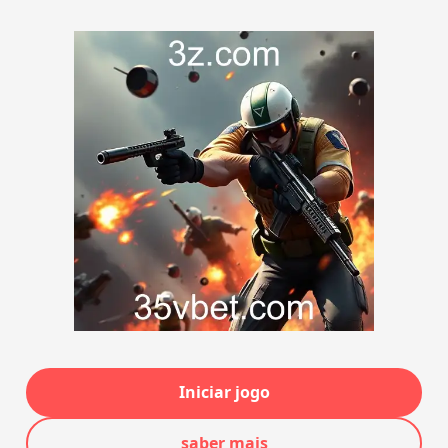
Iniciar jogo
saber mais