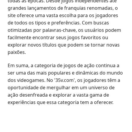
todas as épocas. Desde jogos independentes até
grandes lançamentos de franquias renomadas, o
site oferece uma vasta escolha para os jogadores
de todos os tipos e preferências. Com buscas
otimizadas por palavras-chave, os usuários podem
facilmente encontrar seus jogos favoritos ou
explorar novos títulos que podem se tornar novas
paixões.
Em suma, a categoria de jogos de ação continua a
ser uma das mais populares e dinâmicas do mundo
dos videogames. No '35v.com', os jogadores têm a
oportunidade de mergulhar em um universo de
ação desenfreada e explorar a vasta gama de
experiências que essa categoria tem a oferecer.