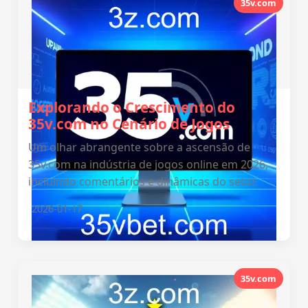
35v.com
Explorando o Crescimento do
35v.com no Cenário de Jogos
Um olhar abrangente sobre a ascensão de
35v.com na indústria de jogos online em 2026,
incluindo comentários e dinâmicas do setor.
2026-01-17
35v.com