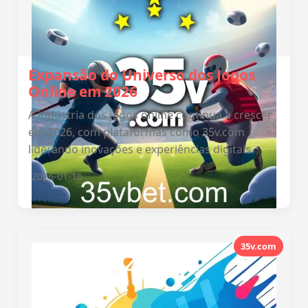
Expansão do Universo dos Jogos
Online em 2026
A indústria dos jogos online continua a crescer
em 2026, com plataformas como 35v.com
liderando inovações e experiências digitais.
2026-01-16
35v.com