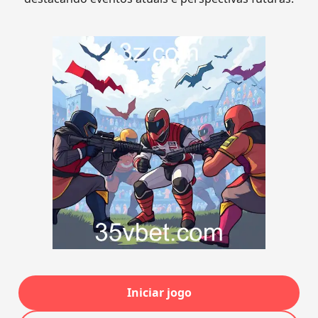
Iniciar jogo