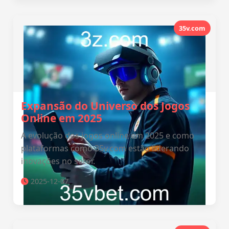
35v.com
Expansão do Universo dos Jogos
Online em 2025
A evolução dos jogos online em 2025 e como
plataformas como 35v.com estão liderando
inovações no setor.
2025-12-07