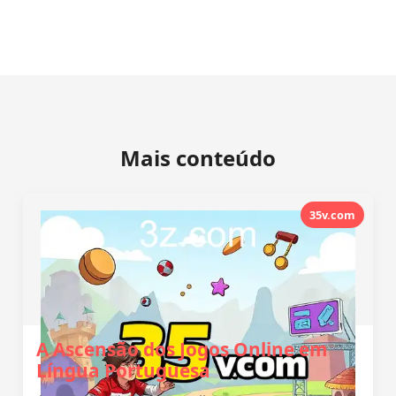
Mais conteúdo
35v.com
A Ascensão dos Jogos Online em
Língua Portuguesa