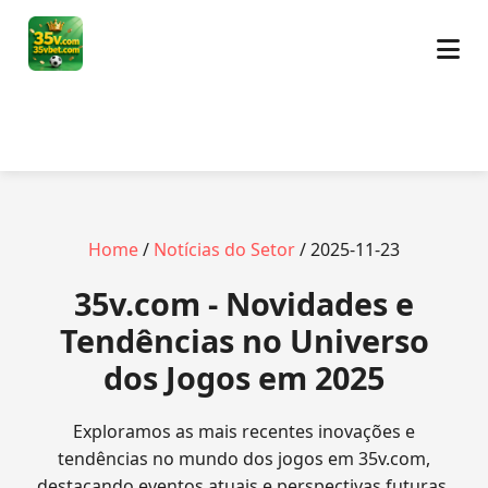
Home
/
Notícias do Setor
/ 2025-11-23
35v.com - Novidades e
Tendências no Universo
dos Jogos em 2025
Exploramos as mais recentes inovações e
tendências no mundo dos jogos em 35v.com,
destacando eventos atuais e perspectivas futuras.